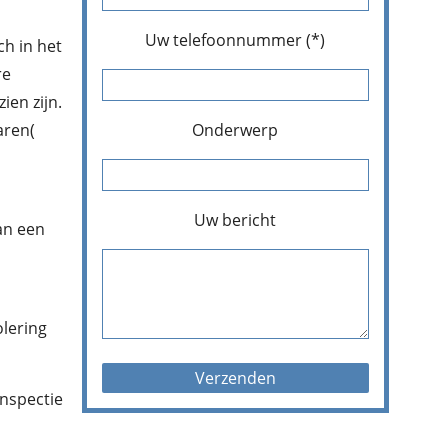
Uw telefoonnummer (*)
ch in het
re
ien zijn.
aren(
Onderwerp
Uw bericht
an een
olering
inspectie