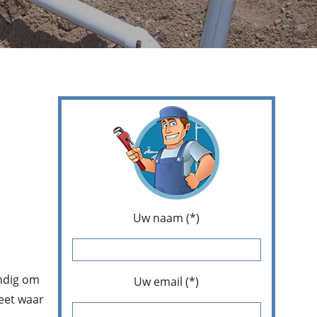
Uw naam (*)
andig om
Uw email (*)
weet waar