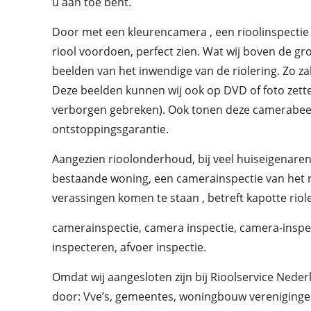
u aan toe bent.
Door met een kleurencamera , een rioolinspectie u
riool voordoen, perfect zien. Wat wij boven de g
beelden van het inwendige van de riolering. Zo zal 
Deze beelden kunnen wij ook op DVD of foto zette
verborgen gebreken). Ook tonen deze camerabeelden
ontstoppingsgarantie.
Aangezien rioolonderhoud, bij veel huiseigenaren 
bestaande woning, een camerainspectie van het ri
verassingen komen te staan , betreft kapotte riole
camerainspectie, camera inspectie, camera-inspectie
inspecteren, afvoer inspectie.
Omdat wij aangesloten zijn bij Rioolservice Nede
door: Vve’s, gemeentes, woningbouw vereniginge